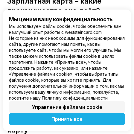
Зарплатная карта – какие
преимущества она даёт?
Мы ценим вашу конфиденциальность
Мы используем файлы cookie, чтобы обеспечить вам
наилучший опыт работы с weststeincard.com.
2022-06-15
Некоторые из них необходимы для функционирования
Лучшая виртуальная карта для
сайта; другие помогают нам понять, как вы
реальных покупок
используете сайт, чтобы мы могли его улучшить. Мы
также можем использовать файлы cookie в целях
таргетинга. Нажмите «Принять все», чтобы
продолжить работу, как указано, или нажмите
2022-06-15
«Управление файлами cookie», чтобы выбрать типы
Международные переводы: с
файлов cookie, которые вы хотите принять. Для
получения дополнительной информации о том, как мы
WestStein легко и быстро
используем вашу личную информацию, пожалуйста,
посетите нашу Политику конфиденциальности.
Управление файлами cookie
2022-05-17
Как выбрать виртуальную
Принять все
карту