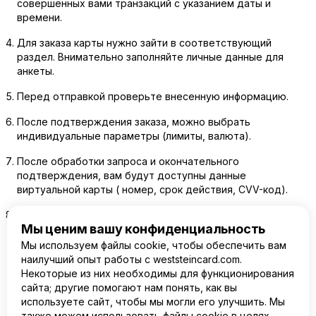
совершенных вами транзакций с указанием даты и
времени.
Для заказа карты нужно зайти в соответствующий
раздел. Внимательно заполняйте личные данные для
анкеты.
Перед отправкой проверьте внесенную информацию.
После подтверждения заказа, можно выбрать
индивидуальные параметры (лимиты, валюта).
После обработки запроса и окончательного
подтверждения, вам будут доступны данные
виртуальной карты ( номер, срок действия, CVV-код).
После пополнения карты можно начинать пользоваться
Мы ценим вашу конфиденциальность
ею, совершая различные транзакции по всему миру.
Мы используем файлы cookie, чтобы обеспечить вам
наилучший опыт работы с weststeincard.com.
Оформляйте банковские карты для путешествий за
Некоторые из них необходимы для функционирования
границу и познавайте мир с комфортом.
сайта; другие помогают нам понять, как вы
используете сайт, чтобы мы могли его улучшить. Мы
также можем использовать файлы cookie в целях