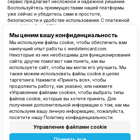
сервис предлагает несложное и надежное решение.
Воспользуйтесь преимуществами нашей платформы
уже сейчас и убедитесь сами в простоте,
безопасности и удобстве использования. С платежной
картой WestStein SEPA платеж – это минимум времени,
усилий и максимум удобства и надежности. Мы
Мы ценим вашу конфиденциальность
открываем широкие возможности и перспективы
Мы используем файлы cookie, чтобы обеспечить вам
развития для клиентов, чтобы у вас не возникало
наилучший опыт работы с weststeincard.com.
трудностей, когда речь идет о международных
Некоторые из них необходимы для функционирования
переводах, платежах и прочее.
сайта; другие помогают нам понять, как вы
используете сайт, чтобы мы могли его улучшить. Мы
также можем использовать файлы cookie в целях
таргетинга. Нажмите «Принять все», чтобы
продолжить работу, как указано, или нажмите
RU
«Управление файлами cookie», чтобы выбрать типы
файлов cookie, которые вы хотите принять. Для
Продукт
получения дополнительной информации о том, как мы
Компания
используем вашу личную информацию, пожалуйста,
Правовая информация
посетите нашу Политику конфиденциальности.
Управление файлами cookie
Принять все