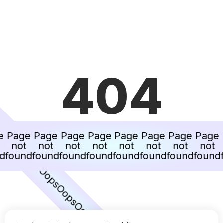
404
ps
Oops
e
Page
Page
Page
Page
Page
Page
Page
Page
not
not
not
not
not
not
not
not
Oops
d
found
found
found
found
found
found
found
found
Oops
Oops
Oops