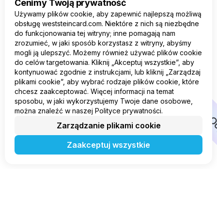
Oops
Cenimy Twoją prywatność
Używamy plików cookie, aby zapewnić najlepszą możliwą
Oops
obsługę weststeincard.com. Niektóre z nich są niezbędne
Oops
do funkcjonowania tej witryny; inne pomagają nam
zrozumieć, w jaki sposób korzystasz z witryny, abyśmy
Oops
mogli ją ulepszyć. Możemy również używać plików cookie
do celów targetowania. Kliknij „Akceptuj wszystkie”, aby
Oops
kontynuować zgodnie z instrukcjami, lub kliknij „Zarządzaj
plikami cookie”, aby wybrać rodzaje plików cookie, które
Oops
chcesz zaakceptować. Więcej informacji na temat
Oops
sposobu, w jaki wykorzystujemy Twoje dane osobowe,
można znaleźć w naszej Polityce prywatności.
O
Zarządzanie plikami cookie
Zaakceptuj wszystkie
Go to home