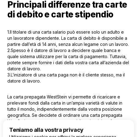
Principali differenze tra carte
di debito e carte stipendio
1.Il titolare di una carta salario può essere solo un adulto e
un lavoratore dipendente. La carta di debito è disponibile a
partire dall’età di 14 anni, senza alcun legame con un lavoro.
2.Spesso è il datore di lavoro a decidere quale banca e
quale sistema utilizzare per la carta di pagamento. Tuttavia,
potete sempre fornire i dati della vostra carta all’azienda del
datore di lavoro.
3.L’iniziatore di una carta paga non è il cliente stesso, ma il
datore di lavoro.
La carta prepagata WestStein
vi permette di ricaricare e
prelevare fondi dalla carta in un’ampia varietà di valute in
tutto il mondo, indipendentemente dalla vostra posizione
geografica. Se decidete di ordinare una carta prepagata
WestStein, contattate un responsabile aziendale o fate
domanda online direttamente dal vostro telefono o
Teniamo alla vostra privacy
computer. È veloce, comodo e affidabile.
Utilizziamo i cookie per offrirvi la migliore esperienza