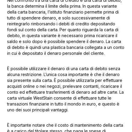
Nel confronto tra una carta di credito e una carta di debito,
la banca determina il limite della prima. In questa variante
della carta bancaria, l’istituto finanziario permette prima di
tutto di spendere denaro, e solo successivamente di
reintegrarlo rimborsando i debiti di credito depositando
fondi sul conto della carta. Per quanto riguarda la carta di
debito, in questa variante è necessario prima ricaricare il
saldo e solo dopo è possibile spendere il denaro. La carta
di debito è quindi una plastica bancaria collegata a un conto
in cui è depositato il denaro personale del cliente.
È possibile utilizzare il denaro di una carta di debito senza
alcuna restrizione. L’unica cosa importante è che il denaro
sia presente sulla carta. È possibile utilizzarla per effettuare
acquisti online o nei negozi, prelevare contanti, ricaricare il
conto ed effettuare trasferimenti di denaro ad altre carte. La
carta virtuale WestStain consente di effettuare tutte le
transazioni finanziarie in tutto il mondo in euro, e questo è
uno dei suoi principali vantaggi.
È importante notare che il costo di mantenimento della carta
è a carico del titolare stesso, che paga le spese di