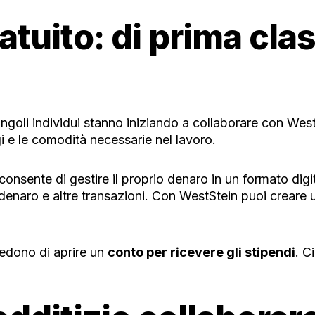
tuito: di prima clas
ingoli individui stanno iniziando a collaborare con WestS
gi e le comodità necessarie nel lavoro.
consente di gestire il proprio denaro in un formato di
 denaro e altre transazioni. Con WestStein puoi creare u
iedono di aprire un
conto per ricevere gli stipendi
. C