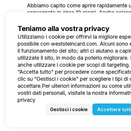
Abbiamo capito come aprire rapidamente un 
consegnato in circa 10 giorni. Anche color
di plastica un po' più tardi, non avranno al
vantaggi distintivi di un'opzione così indivi
Teniamo alla vostra privacy
Utilizziamo i cookie per offrirvi la migliore esp
possibile con weststeincard.com. Alcuni sono e
il funzionamento del sito; altri ci aiutano a cap
utilizzate il sito, in modo da poterlo migliorare
Prodotto
anche utilizzare i cookie per scopi di targeting.
Funzioni
IT
“Accetta tutto” per procedere come specificat
Benefici
clic su “Gestisci i cookie” per scegliere i tipi d
Tariffe
accettare.Per ulteriori informazioni su come uti
Blog
vostri dati personali, visitate la nostra Informati
privacy
Gestisci i cookie
Accettare tutt