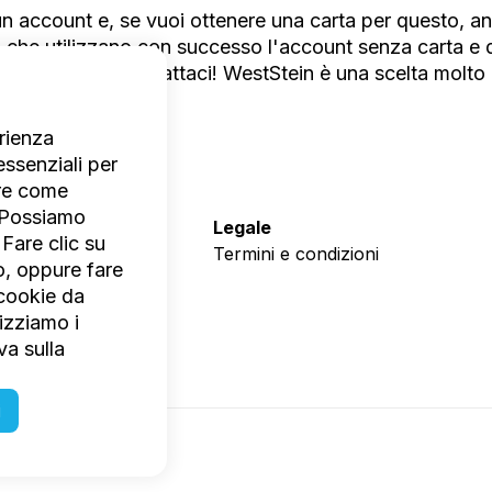
account e, se vuoi ottenere una carta per questo, ann
o che utilizzano con successo l'account senza carta e
cun ostacolo. Contattaci! WestStein è una scelta molto 
duale!
erienza
ssenziali per
ire come
. Possiamo
Azienda
Legale
 Fare clic su
Chi siamo
Termini e condizioni
o, oppure fare
FAQ
i cookie da
Contatti
lizziamo i
Carriera
va sulla
Centro stampa
i