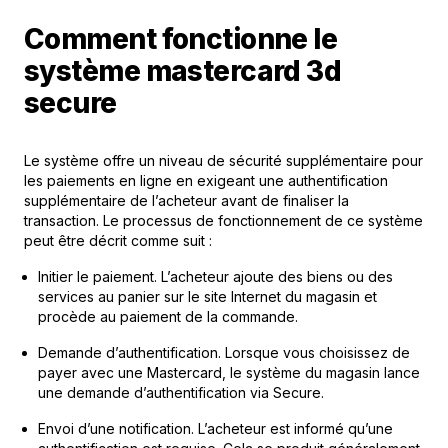
Comment fonctionne le
système mastercard 3d
secure
Le système offre un niveau de sécurité supplémentaire pour
les paiements en ligne en exigeant une authentification
supplémentaire de l’acheteur avant de finaliser la
transaction. Le processus de fonctionnement de ce système
peut être décrit comme suit :
Initier le paiement. L’acheteur ajoute des biens ou des
services au panier sur le site Internet du magasin et
procède au paiement de la commande.
Demande d’authentification. Lorsque vous choisissez de
payer avec une Mastercard, le système du magasin lance
une demande d’authentification via Secure.
Envoi d’une notification. L’acheteur est informé qu’une