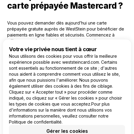
carte prépayée Mastercard ?
Vous pouvez demander dès aujourd’hui une carte
prépayée gratuite auprès de WestStein pour bénéficier de
paiements en ligne fiables et sécurisés. Commencez à
utiliser une technologie de pointe pour protéger vos
données financières et garantir une expérience d’achat en
Votre vie privée nous tient à cœur
ligne sécurisée. Rendez votre expérience d’achat en ligne
Nous utilisons des cookies pour vous offrir la meilleure
non seulement pratique, mais également sécurisée avec
expérience possible avec weststeincard.com. Certains
une Mastercard prépayée de WestStein.
sont essentiels au fonctionnement de ce site ; d'autres
nous aident à comprendre comment vous utilisez le site,
afin que nous puissions l'améliorer. Nous pouvons
également utiliser des cookies à des fins de ciblage.
Cliquez sur « Accepter tout » pour procéder comme
FR
indiqué, ou cliquez sur « Gérer les cookies » pour choisir
les types de cookies que vous acceptez.Pour plus
Produit
d'informations sur la manière dont nous utilisons vos
Société
informations personnelles, veuillez consulter notre
Juridique
Politique de confidentialité.
Gérer les cookies