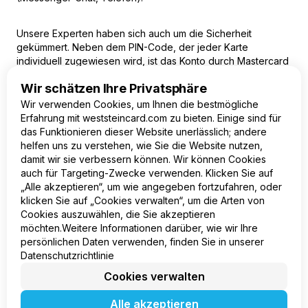
Unsere Experten haben sich auch um die Sicherheit
gekümmert. Neben dem PIN-Code, der jeder Karte
individuell zugewiesen wird, ist das Konto durch Mastercard
3D Secure, d.h. eine zweistufige Benutzerauthentifizierung,
Wir schätzen Ihre Privatsphäre
geschützt. Eine Zusammenarbeit mit uns bedeutet Komfort
und Sicherheit, überzeugen Sie sich noch heute davon!
Wir verwenden Cookies, um Ihnen die bestmögliche
Erfahrung mit weststeincard.com zu bieten. Einige sind für
das Funktionieren dieser Website unerlässlich; andere
helfen uns zu verstehen, wie Sie die Website nutzen,
damit wir sie verbessern können. Wir können Cookies
auch für Targeting-Zwecke verwenden. Klicken Sie auf
„Alle akzeptieren“, um wie angegeben fortzufahren, oder
DE
klicken Sie auf „Cookies verwalten“, um die Arten von
Cookies auszuwählen, die Sie akzeptieren
Produkt
möchten.Weitere Informationen darüber, wie wir Ihre
Unternehmen
persönlichen Daten verwenden, finden Sie in unserer
Rechtliches
Datenschutzrichtlinie
Cookies verwalten
Alle akzeptieren