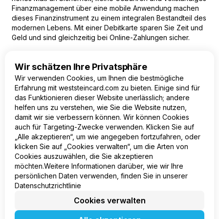
Finanzmanagement über eine mobile Anwendung machen
dieses Finanzinstrument zu einem integralen Bestandteil des
modernen Lebens. Mit einer Debitkarte sparen Sie Zeit und
Geld und sind gleichzeitig bei Online-Zahlungen sicher.
Wenn Sie alle diese Vorteile nutzen möchten, beantragen
Wir schätzen Ihre Privatsphäre
Sie noch heute eine virtuelle Mastercard von WestStein und
Wir verwenden Cookies, um Ihnen die bestmögliche
genießen Sie den Komfort und die Sicherheit beim Online-
Erfahrung mit weststeincard.com zu bieten. Einige sind für
Shopping.
das Funktionieren dieser Website unerlässlich; andere
helfen uns zu verstehen, wie Sie die Website nutzen,
damit wir sie verbessern können. Wir können Cookies
auch für Targeting-Zwecke verwenden. Klicken Sie auf
„Alle akzeptieren“, um wie angegeben fortzufahren, oder
DE
klicken Sie auf „Cookies verwalten“, um die Arten von
Cookies auszuwählen, die Sie akzeptieren
Produkt
möchten.Weitere Informationen darüber, wie wir Ihre
Unternehmen
persönlichen Daten verwenden, finden Sie in unserer
Rechtliches
Datenschutzrichtlinie
Cookies verwalten