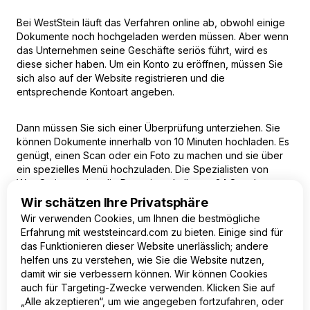
Bei WestStein läuft das Verfahren online ab, obwohl einige
Dokumente noch hochgeladen werden müssen. Aber wenn
das Unternehmen seine Geschäfte seriös führt, wird es
diese sicher haben. Um ein Konto zu eröffnen, müssen Sie
sich also auf der Website registrieren und die
entsprechende Kontoart angeben.
Dann müssen Sie sich einer Überprüfung unterziehen. Sie
können Dokumente innerhalb von 10 Minuten hochladen. Es
genügt, einen Scan oder ein Foto zu machen und sie über
ein spezielles Menü hochzuladen. Die Spezialisten von
WestStein werden die Daten innerhalb von 24 Stunden
überprüfen. Danach können Sie Ihr Online-Geschäftskonto
Wir schätzen Ihre Privatsphäre
ohne finanzielle und funktionale Einschränkungen nutzen:
Wir verwenden Cookies, um Ihnen die bestmögliche
Überweisungen empfangen, für Dienstleistungen bezahlen
Erfahrung mit weststeincard.com zu bieten. Einige sind für
und vieles mehr.
das Funktionieren dieser Website unerlässlich; andere
helfen uns zu verstehen, wie Sie die Website nutzen,
damit wir sie verbessern können. Wir können Cookies
auch für Targeting-Zwecke verwenden. Klicken Sie auf
„Alle akzeptieren“, um wie angegeben fortzufahren, oder
DE