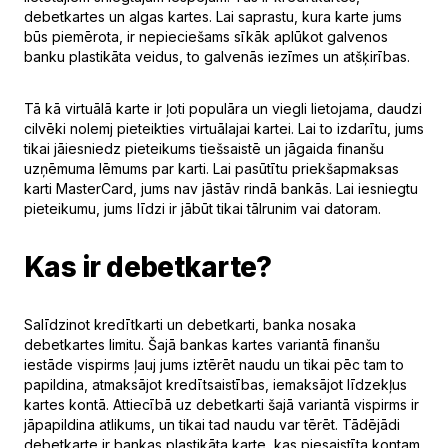
debetkartes un algas kartes. Lai saprastu, kura karte jums
būs piemērota, ir nepieciešams sīkāk aplūkot galvenos
banku plastikāta veidus, to galvenās iezīmes un atšķirības.
Tā kā virtuālā karte ir ļoti populāra un viegli lietojama, daudzi
cilvēki nolemj pieteikties virtuālajai kartei. Lai to izdarītu, jums
tikai jāiesniedz pieteikums tiešsaistē un jāgaida finanšu
uzņēmuma lēmums par karti. Lai pasūtītu priekšapmaksas
karti MasterCard, jums nav jāstāv rindā bankās. Lai iesniegtu
pieteikumu, jums līdzi ir jābūt tikai tālrunim vai datoram.
Kas ir debetkarte?
Salīdzinot kredītkarti un debetkarti, banka nosaka
debetkartes limitu. Šajā bankas kartes variantā finanšu
iestāde vispirms ļauj jums iztērēt naudu un tikai pēc tam to
papildina, atmaksājot kredītsaistības, iemaksājot līdzekļus
kartes kontā. Attiecībā uz debetkarti šajā variantā vispirms ir
jāpapildina atlikums, un tikai tad naudu var tērēt. Tādējādi
debetkarte ir bankas plastikāta karte, kas piesaistīta kontam,