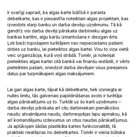
Ir svarīgi saprast, ka algas karte būtībā ir parasta
debetkarte, kas ir piesaistīta noteiktam algas projektam, kas
izveidots starp banku un darba devēju uzņēmumu. Tā kā
gandrīz visi darba devēji pārskaita darbinieku algas uz
bankas kartēm, algu karšu izmantošana ir diezgan ērta.
Ļoti bieži topošajiem turētājiem nav nepieciešams pašiem
doties uz banku, lai pieteiktos algas kartei. Visu to viņa vietā
veic organizācija, kurā viņš strādā. Tomēr, ja nolemjat
pieteikties algas kartei citā bankā vai finanšu iestādē, ir vērts
pieteikties pašam, sniedzot darba devējam visus pieejamos
datus par turpmākajiem algas maksājumiem.
Lai gan algas karte, tāpat kā debetkarte, tiek izsniegta ar
nulles limitu, tās galvenais papildināšanas avots ir turētāja
algas pārskaitījums uz to. Turklāt uz šo karti uzņēmums –
darba devējs pārskaita arī citu darbiniekam pienākošos
naudu: atvaļinājuma naudu, darbnespējas lapu apmaksu, kā
arī komandējumu izdevumus un citus naudas pārskaitījumus.
Ja aplūkojam šādas plastikāta kartes funkcionalitāti, tā
praktiski neatšķiras no debetkartes. Tomēr ir viena būtiska