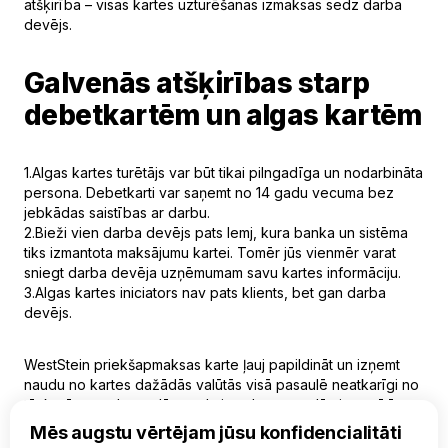
atšķirība – visas kartes uzturēšanas izmaksas sedz darba
devējs.
Galvenās atšķirības starp
debetkartēm un algas kartēm
1.Algas kartes turētājs var būt tikai pilngadīga un nodarbināta
persona. Debetkarti var saņemt no 14 gadu vecuma bez
jebkādas saistības ar darbu.
2.Bieži vien darba devējs pats lemj, kura banka un sistēma
tiks izmantota maksājumu kartei. Tomēr jūs vienmēr varat
sniegt darba devēja uzņēmumam savu kartes informāciju.
3.Algas kartes iniciators nav pats klients, bet gan darba
devējs.
WestStein priekšapmaksas karte
ļauj papildināt un izņemt
naudu no kartes dažādās valūtās visā pasaulē neatkarīgi no
tā, kurā pasaules malā atrodaties. Ja esat nolēmis pasūtīt
WestStein algu karti, sazinieties ar uzņēmuma vadītāju vai
Mēs augstu vērtējam jūsu konfidencialitāti
iesniedziet pieteikumu tiešsaistē tieši no sava tālruņa vai