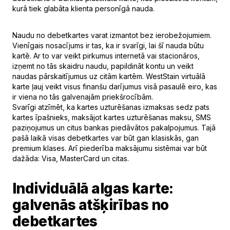
kurā tiek glabāta klienta personīgā nauda.
Naudu no debetkartes varat izmantot bez ierobežojumiem.
Vienīgais nosacījums ir tas, ka ir svarīgi, lai šī nauda būtu
kartē. Ar to var veikt pirkumus internetā vai stacionāros,
izņemt no tās skaidru naudu, papildināt kontu un veikt
naudas pārskaitījumus uz citām kartēm. WestStain virtuālā
karte ļauj veikt visus finanšu darījumus visā pasaulē eiro, kas
ir viena no tās galvenajām priekšrocībām.
Svarīgi atzīmēt, ka kartes uzturēšanas izmaksas sedz pats
kartes īpašnieks, maksājot kartes uzturēšanas maksu, SMS
paziņojumus un citus bankas piedāvātos pakalpojumus. Tajā
pašā laikā visas debetkartes var būt gan klasiskās, gan
premium klases. Arī piederība maksājumu sistēmai var būt
dažāda: Visa, MasterCard un citas.
Individuālā algas karte:
galvenās atšķirības no
debetkartes