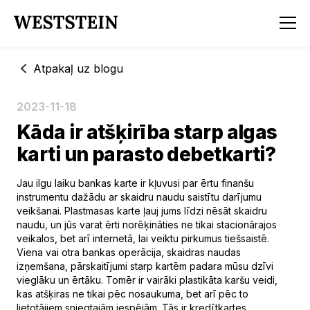
Atpakaļ uz blogu
2023-11-18
Kāda ir atšķirība starp algas
karti un parasto debetkarti?
Jau ilgu laiku bankas karte ir kļuvusi par ērtu finanšu
instrumentu dažādu ar skaidru naudu saistītu darījumu
veikšanai. Plastmasas karte ļauj jums līdzi nēsāt skaidru
naudu, un jūs varat ērti norēķināties ne tikai stacionārajos
veikalos, bet arī internetā, lai veiktu pirkumus tiešsaistē.
Viena vai otra bankas operācija, skaidras naudas
izņemšana, pārskaitījumi starp kartēm padara mūsu dzīvi
vieglāku un ērtāku. Tomēr ir vairāki plastikāta karšu veidi,
kas atšķiras ne tikai pēc nosaukuma, bet arī pēc to
lietotājiem sniegtajām iespējām. Tās ir kredītkartes,