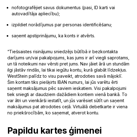
nofotografējiet savus dokumentus (pasi, ID karti vai
autovadītāja apliecību);
izpildiet norādījumus par personas identificēšanu;
saņemt apstiprinājumu, ka konts ir atvērts.
“Tiešsaistes risinājumu sniedzējs būtībā ir bezkontakta
darījums un/vai pakalpojums, kas jums ir arī viegli saprotams,
un tā noteikumi nav vērsti pret jums. Nav jāiet ārā un stundām
ilgi jāstāv rindās, lai tikai iegūtu kontu, kurā glabāt līdzekļus.
WestStein palīdz to visu paveikt, atrodoties savā mājoklī.
Šim kontam tiks piešķirts IBAN numurs, lai jūs varētu ērti
saņemt maksājumus pēc saviem ieskatiem. Visi pakalpojumi
tiek sniegti ar daudziem dažādiem kontiem vienā bankā. To
var ātri un vienkārši iestatīt, un jūs varēsiet sūtīt un saņemt
maksājumus pat atrodoties ceļā. Virtuālā debetkarte ir viena
no priekšrocībām, ko saņemat, atverot kontu.
Papildu kartes ģimenei