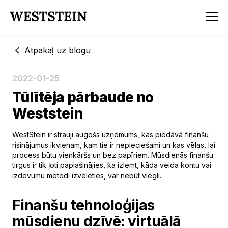
Atpakaļ uz blogu
2022-01-25
Tūlītēja pārbaude no
Weststein
WestStein ir strauji augošs uzņēmums, kas piedāvā finanšu
risinājumus ikvienam, kam tie ir nepieciešami un kas vēlas, lai
process būtu vienkāršs un bez papīriem. Mūsdienās finanšu
tirgus ir tik ļoti paplašinājies, ka izlemt, kāda veida kontu vai
izdevumu metodi izvēlēties, var nebūt viegli.
Finanšu tehnoloģijas
mūsdienu dzīvē: virtuālā