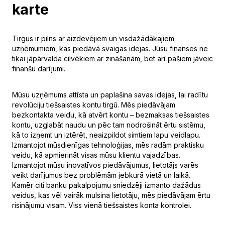
karte
Tirgus ir pilns ar aizdevējiem un visdažādākajiem
uzņēmumiem, kas piedāvā svaigas idejas. Jūsu finanses ne
tikai jāpārvalda cilvēkiem ar zināšanām, bet arī pašiem jāveic
finanšu darījumi.
Mūsu uzņēmums attīsta un paplašina savas idejas, lai radītu
revolūciju tiešsaistes kontu tirgū. Mēs piedāvājam
bezkontakta veidu, kā atvērt kontu –
bezmaksas tiešsaistes
kontu
, uzglabāt naudu un pēc tam nodrošināt ērtu sistēmu,
kā to izņemt un iztērēt, neaizpildot simtiem lapu veidlapu.
Izmantojot mūsdienīgas tehnoloģijas, mēs radām praktisku
veidu, kā apmierināt visas mūsu klientu vajadzības.
Izmantojot mūsu inovatīvos piedāvājumus, lietotājs varēs
veikt darījumus bez problēmām jebkurā vietā un laikā.
Kamēr citi banku pakalpojumu sniedzēji izmanto dažādus
veidus, kas vēl vairāk mulsina lietotāju, mēs piedāvājam ērtu
risinājumu visam. Viss vienā tiešsaistes konta kontrolei.