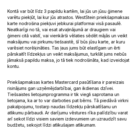
Kontā var būt līdz 3 papildu kartēm, lai jūs un jūsu ģimene
varētu piekļūt, lai kur jūs atrastos. WestStein priekšapmaksas
karte nodrošina piekļuvi jebkurai platformai visā pasaulē.
Neatkarīgi no tā, vai esat atvaļinājumā ar draugiem vai
ģimeni citā valstī, vai vienkārši vēlaties sēdēt mājās un veikt
maksājumu vai pirkumu tiešsaistē, šī būs jūsu karte, ar kuru
varēsiet norēķināties. Tas ļaus jums būt elastīgam un ērti
pārskaitīt līdzekļus un veikt maksājumus, turklāt jums nebūs
jāmaksā papildu maksa, jo tā tiek nodrošināta, kad izveidojat
kontu.
Priekšapmaksas kartes Mastercard pasūtīšana ir pareizais
risinājums gan uzņēmējdarbībai, gan ikdienas dzīvei.
Tiešsaistes lietojumprogramma ir tik viegli saprotama un
lietojama, ka ar to var darboties pat bērns. Tā piedāvā virkni
pakalpojumu, tostarp naudas līdzekļu pārskaitīšanu un
atlikumu pārbaudi. Ar darījumu vēstures rīka palīdzību varat
arī sekot līdzi visiem saviem izdevumiem un uzraudzīt savu
budžetu, sekojot līdzi atlikušajam atlikumam.