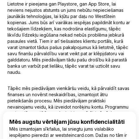
Lietotne ir pieejama gan Playstore, gan App Store, lai
neviens nejustos atstumts un jums nebūtu nepieciešamas
jaunākās tehnoloģijas, lai kļūtu par daļu no WestStein
kopienas. Jums būs arī vairākas iespējas papildināt kontu ar
tekošajiem līdzekļiem, kas nodrošina elastīgumu, tāpēc
likvīdu līdzekļu iegūšana nekad nebūs problēma jebkurā
pasaules vietā. Tiem ir arī tiešsaistes klientu portāls, kurā
varat izmantot tādus pašus pakalpojumus kā lietotnē, tāpēc
savu finanšu pārvaldību varat veikt pat ar klēpjdatoru vai
galddatoru. Mēs piedāvājam tādu pašu drošību kā parastā
banka un varbūt pat lielāku, tāpēc varat tai uzticēt savu
naudu.
Tāpēc mēs piedāvājam vienkāršu veidu, kā pārvaldīt savas
finanses un novērst neskaidrības, izmantojot ātru
pieteikšanās procesu. Mēs piedāvājam praktiski
nevainojamu veidu, kā izveidot norēķinu kontu. Programmu
var instalēt gan iOS, gan Android operētājsistēmā, kas
nodrošina lielāku brīvību resursu pārvaldībā. Mēs varam
Mēs augstu vērtējam jūsu konfidencialitāti
jums palīdzēt kliedēt jebkādas šaubas vai jautājumus, kas
Mēs izmantojam sīkfailus, lai sniegtu jums vislabāko
jums varētu rasties.
iespējamo pieredzi ar weststeincard.com. Dažas no tām ir