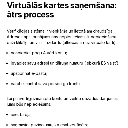
Virtuālās kartes saņemšana:
ātrs process
Verifikācijas sistēma ir vienkārša un lietotājam draudzīga.
Adreses apstiprinājums nav nepieciešams. Ir nepieciešami
daži klikšķi, un viss ir izdarīts (attiecas arī uz virtuālo karti):
nospiediet pogu Atvērt kontu;
ievadiet savu adresi un tālruņa numuru (jebkurā ES valstī);
apstiprināt e-pastu;
varat izmantot savu personīgo kontu.
Lai pilnvērtīgi izmantotu kontu un veiktu dažādus darījumus,
jums būs nepieciešams.
ieiet birojā;
saņemsiet paziņojumu, ka esat verificēts;