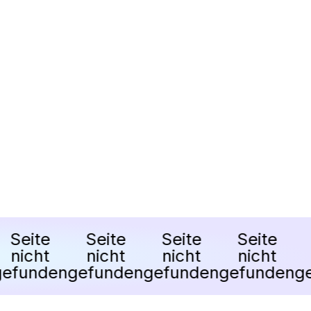
Seite
Seite
Seite
Seite
S
nicht
nicht
nicht
nicht
n
funden
gefunden
gefunden
gefunden
gef